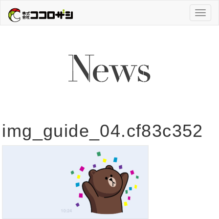
Toggl
naviga
img_guide_04.cf83c352