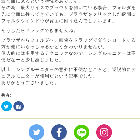
最前面に来るという特性があります。
その為、最大サイズでブラウザを開いている場合、フォルダを
先に全面に持ってきていても、ブラウザをクリックした瞬間に
フォルダウィンドウが背面に回り込んでしまいます。
そうしたらドラッグできませんね。
ブラウザからフォルダへ、画像をドラッグでダウンロードする
方が他にいらっしゃるかどうかわかりませんが、
個人的には多用するテクニックなので、シングルモニターは不
便だなーと少し感じました。
以上、シングルモニターの意外に不便なところと、逆説的にデ
ュアルモニターが便利だという記事でした。
ありがとうございました。
共有:
ク
Facebook
リ
で
ッ
共
ク
有
し
す
て
る
Twitter
に
で
は
共
ク
有
リ