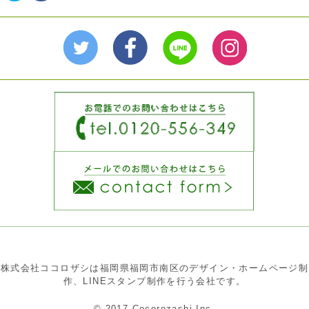
ッ
共
ク
有
し
す
て
る
Twitter
に
で
は
共
ク
有
リ
(新
ッ
し
ク
い
し
ウ
て
ィ
く
ン
だ
ド
さ
ウ
い
で
(新
開
し
き
い
ま
ウ
す)
ィ
ン
ド
ウ
で
開
き
ま
す)
株式会社ココロザシは福岡県福岡市南区のデザイン・ホームページ制
作、LINEスタンプ制作を行う会社です。
© 2017 Cocorozashi Inc.