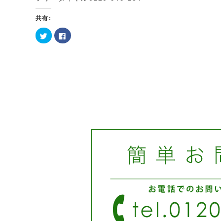
共有:
ク
Facebook
リ
で
ッ
共
ク
有
し
す
て
る
Twitter
に
で
は
共
ク
有
リ
(新
ッ
し
ク
い
し
ウ
て
ィ
く
ン
だ
ド
さ
ウ
い
で
(新
開
し
き
い
ま
ウ
す)
ィ
ン
ド
ウ
で
開
き
ま
す)