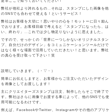
是非ここで知っておいてください！
弊社が他社より誇れるもの…それは、スタンプにした画像を他
のSNSでも合わせて使える！というサービス！
弊社はお客様を大切に！思いやりの心を！モットーに日々励ん
でおります。お客様目線で考えると「スタンプになったら、は
い、終わり」…これでは少し物足りないように思えました。
ですので、せっかくの「世界に一つしかないオリジナルスタン
プ、自分だけのデザイン」をコミュニケーションツールだけで
はなく様々な場面で活用していただきたい！と思います。弊社
の真心を受け取って下さい！笑
説明していきます。（・▽・）
簡単にお伝えしますと、お客様からご注文いただいたデザイン
を画像としてお渡しします！
主にクリエイターズスタンプは注文、制作したらそこで終了で
す。弊社はさらに画像でお渡する事によって、他のSNSでも使
用可能になるわけです。
例えば、FacebookやTwitter、Instagramやその他のアプリケ