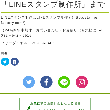
「LINEスタンプ制作所」まで
LINEスタンプ制作は
LINEスタンプ制作所
(http://stamps-
factory.com/)
（24時間年中無休）お問い合わせ・お見積りはお気軽に tel
092－542－5515
フリーダイヤル0120-556-349
共有:
ク
Facebook
リ
で
ッ
共
ク
有
し
す
て
る
Twitter
に
で
は
共
ク
有
リ
(新
ッ
し
ク
い
し
ウ
て
ィ
く
ン
だ
ド
さ