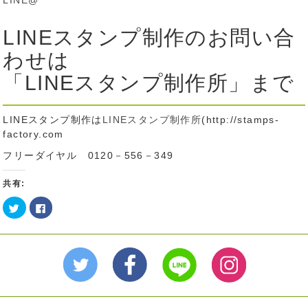
LINE@
LINEスタンプ制作のお問い合
わせは
「LINEスタンプ制作所」まで
LINEスタンプ制作は
LINEスタンプ制作所
(http://stamps-
factory.com
フリーダイヤル 0120－556－349
共有:
ク
Facebook
リ
で
ッ
共
ク
有
し
す
て
る
Twitter
に
で
は
共
ク
有
リ
(新
ッ
し
ク
い
し