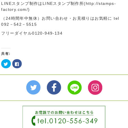
LINEスタンプ制作はLINEスタンプ制作所(http://stamps-
factory.com/)
（24時間年中無休）お問い合わせ・お見積りはお気軽に tel
092－542－5515
フリーダイヤル0120-949-134
共有:
ク
Facebook
リ
で
ッ
共
ク
有
し
す
て
る
Twitter
に
で
は
共
ク
有
リ
(新
ッ
し
ク
い
し
ウ
て
ィ
く
ン
だ
ド
さ
ウ
い
で
(新
開
し