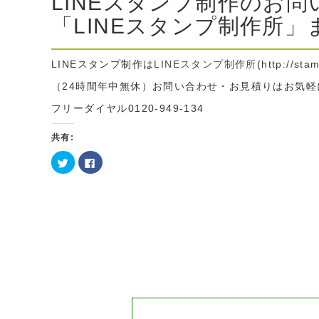
LINEスタンプ制作のお
「LINEスタンプ制作所」
LINEスタンプ制作は
LINEスタンプ制作所
(http://sta
（24時間年中無休）お問い合わせ・お見積りはお気軽に te
フリーダイヤル0120-949-134
共有:
ク
Facebook
リ
で
ッ
共
ク
有
し
す
て
る
Twitter
に
で
は
共
ク
有
リ
(新
ッ
し
ク
い
し
ウ
て
ィ
く
ン
だ
ド
さ
ウ
い
で
(新