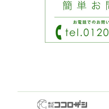
開
し
き
い
ま
ウ
す)
ィ
ン
ド
ウ
で
開
き
ま
す)