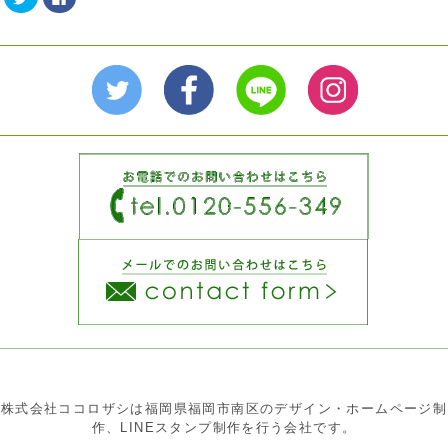
リ
で
ッ
共
ク
有
し
す
て
る
Twitter
に
で
は
共
ク
有
リ
(新
ッ
し
ク
い
し
ウ
て
ィ
く
ン
だ
ド
さ
ウ
い
で
(新
開
し
き
い
ま
ウ
す)
ィ
ン
ド
ウ
で
開
き
ま
す)
株式会社ココロザシは福岡県福岡市南区のデザイン・ホームページ制
作、LINEスタンプ制作を行う会社です。