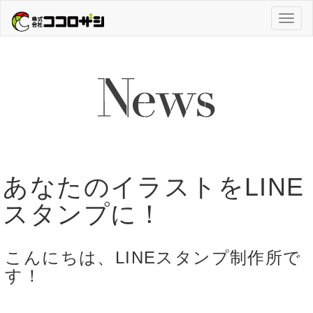
Toggl
naviga
あなたのイラストをLINE
スタンプに！
こんにちは、LINEスタンプ制作所で
す！