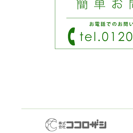
き
い
ま
ウ
す)
ィ
ン
ド
ウ
で
開
き
ま
す)