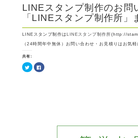
LINEスタンプ制作のお
「LINEスタンプ制作所」
LINEスタンプ制作は
LINEスタンプ制作所
(http://sta
（24時間年中無休）お問い合わせ・お見積りはお気軽に te
共有:
ク
Facebook
リ
で
ッ
共
ク
有
し
す
て
る
Twitter
に
で
は
共
ク
有
リ
(新
ッ
し
ク
い
し
ウ
て
ィ
く
ン
だ
ド
さ
ウ
い
で
(新
開
し