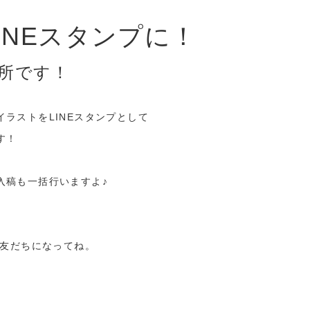
INEスタンプに！
作所です！
ラストをLINEスタンプとして
す！
入稿も一括行いますよ♪
お友だちになってね。