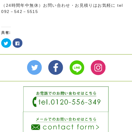
（24時間年中無休）お問い合わせ・お見積りはお気軽に tel
092－542－5515
共有:
ク
Facebook
リ
で
ッ
共
ク
有
し
す
て
る
Twitter
に
で
は
共
ク
有
リ
(新
ッ
し
ク
い
し
ウ
て
ィ
く
ン
だ
ド
さ
ウ
い
で
(新
開
し
き
い
ま
ウ
す)
ィ
ン
ド
ウ