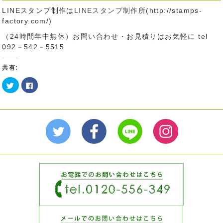
LINEスタンプ制作は
LINEスタンプ制作所
(http://stamps-
factory.com/)
（24時間年中無休）お問い合わせ・お見積りはお気軽に tel
092－542－5515
共有:
ク
Facebook
リ
で
ッ
共
ク
有
し
す
て
る
Twitter
に
で
は
共
ク
有
リ
(新
ッ
し
ク
い
し
ウ
て
ィ
く
ン
だ
ド
さ
ウ
い
で
(新
開
し
き
い
ま
ウ
す)
ィ
ン