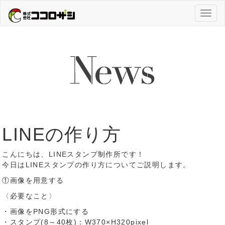
Toggl
naviga
LINEの作り方
こんにちは、LINEスタンプ制作所です！
今日はLINEスタンプの作り方についてご説明します。
①画像を用意する
〈必要なこと〉
・画像をPNG形式にする
・スタンプ(8～40枚)：W370×H320pixel