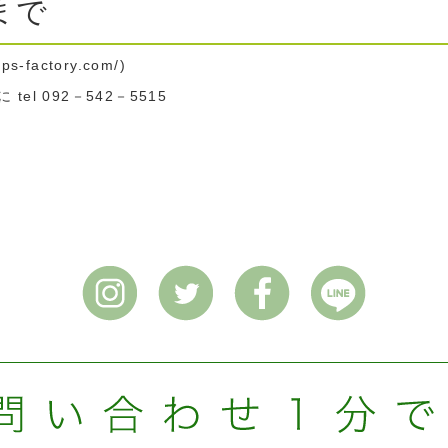
まで
mps-factory.com/)
l 092－542－5515