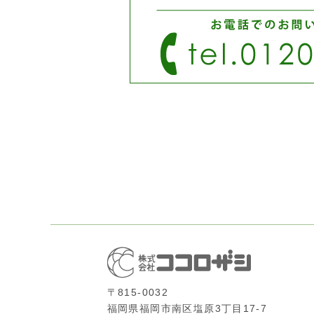
ド
ウ
で
開
き
ま
す)
〒815-0032
福岡県福岡市南区塩原3丁目17-7