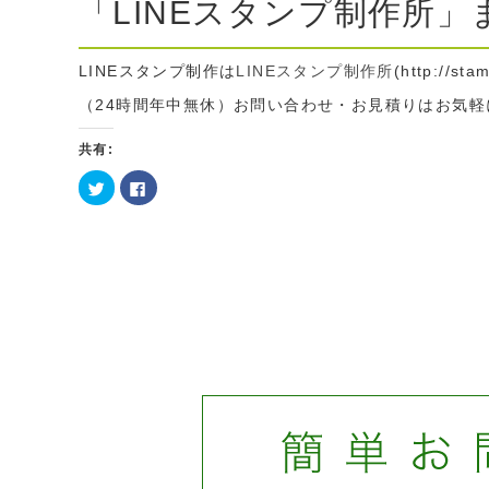
「LINEスタンプ制作所」
LINEスタンプ制作は
LINEスタンプ制作所
(http://sta
（24時間年中無休）お問い合わせ・お見積りはお気軽に te
共有:
ク
Facebook
リ
で
ッ
共
ク
有
し
す
て
る
Twitter
に
で
は
共
ク
有
リ
(新
ッ
し
ク
い
し
ウ
て
ィ
く
ン
だ
ド
さ
ウ
い
で
(新
開
し
き
い
ま
ウ
す)
ィ
ン