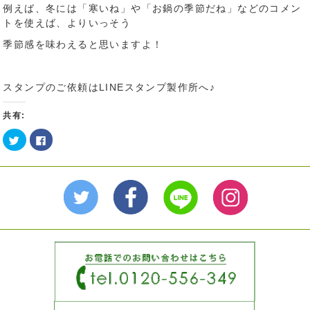
例えば、冬には「寒いね」や「お鍋の季節だね」などのコメン
トを使えば、よりいっそう
季節感を味わえると思いますよ！
スタンプのご依頼はLINEスタンプ製作所へ♪
共有:
ク
Facebook
リ
で
ッ
共
ク
有
し
す
て
る
Twitter
に
で
は
共
ク
有
リ
(新
ッ
し
ク
い
し
ウ
て
ィ
く
ン
だ
ド
さ
ウ
い
で
(新
開
し
き
い