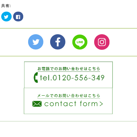
共有:
ク
Facebook
リ
で
ッ
共
ク
有
し
す
て
る
Twitter
に
で
は
共
ク
有
リ
(新
ッ
し
ク
い
し
ウ
て
ィ
く
ン
だ
ド
さ
ウ
い
で
(新
開
し
き
い
ま
ウ
す)
ィ
ン
ド
ウ
で
開
き
ま
す)