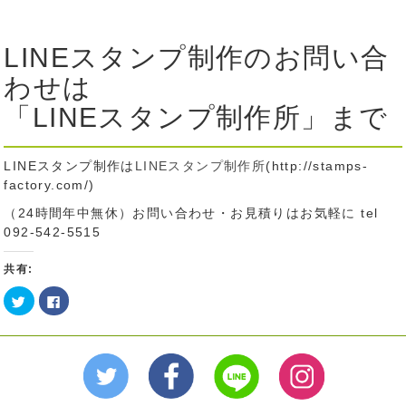
LINEスタンプ制作のお問い合
わせは
「LINEスタンプ制作所」まで
LINEスタンプ制作は
LINEスタンプ制作所
(http://stamps-
factory.com/)
（24時間年中無休）お問い合わせ・お見積りはお気軽に tel
092-542-5515
共有:
ク
Facebook
リ
で
ッ
共
ク
有
し
す
て
る
Twitter
に
で
は
共
ク
有
リ