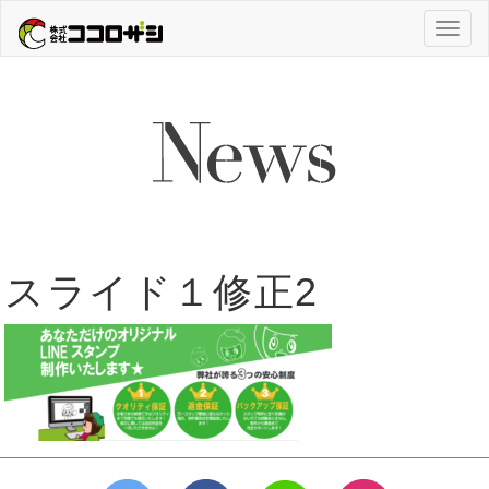
Toggl
naviga
スライド１修正2