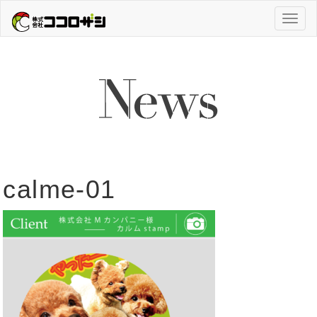
Toggl
naviga
calme-01