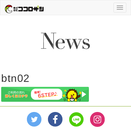
Toggl
naviga
btn02