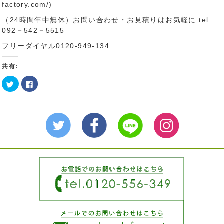
factory.com/)
（24時間年中無休）お問い合わせ・お見積りはお気軽に tel
092－542－5515
フリーダイヤル0120-949-134
共有:
ク
Facebook
リ
で
ッ
共
ク
有
し
す
て
る
Twitter
に
で
は
共
ク
有
リ
(新
ッ
し
ク
い
し
ウ
て
ィ
く
ン
だ
ド
さ
ウ
い
で
(新
開
し
き
い
ま
ウ
す)
ィ
ン