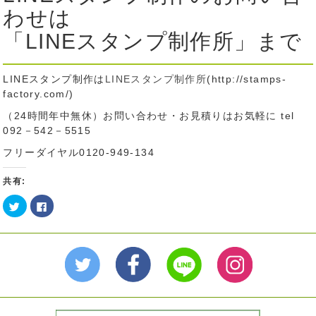
わせは
「LINEスタンプ制作所」まで
LINEスタンプ制作は
LINEスタンプ制作所
(http://stamps-
factory.com/)
（24時間年中無休）お問い合わせ・お見積りはお気軽に tel
092－542－5515
フリーダイヤル0120-949-134
共有:
ク
Facebook
リ
で
ッ
共
ク
有
し
す
て
る
Twitter
に
で
は
共
ク
有
リ
(新
ッ
し
ク
い
し
ウ
て